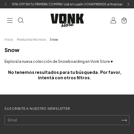
10% OFF EN TU PRIMERA COMPRA! Usá el cupón VONKFRIENDS al finalizar
0
Inicio
.
Productos técnicos
.
Snow
Snow
Explorá la nueva colección de Snowboarding en Vonk Store ♥
No tenemos resultados para tu búsqueda. Por favor,
intentá con otros filtros.
SUSCRIBITE A NUESTRO NEWSLETTER