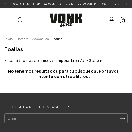
10% OFF EN TU PRIMERA COMPRA! Usá el cupón VONKFRIENDS al finalizar
0
Inicio
.
Hombre
.
Accesorios
.
Toallas
Toallas
Encontrá Toallas de la nueva temporada en Vonk Store ♥
No tenemos resultados para tu búsqueda. Por favor,
intentá con otros filtros.
SUSCRIBITE A NUESTRO NEWSLETTER