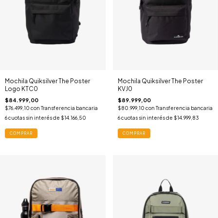
Mochila Quiksilver The Poster
Mochila Quiksilver The Poster
Logo KTC0
KVJ0
$84.999,00
$89.999,00
$76.499,10
con
Transferencia bancaria
$80.999,10
con
Transferencia bancaria
6
cuotas sin interés de
$14.166,50
6
cuotas sin interés de
$14.999,83
COMPRAR
COMPRAR