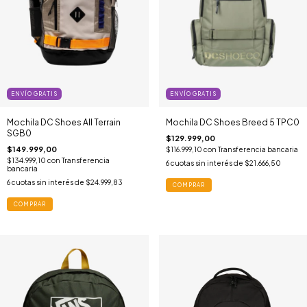
ENVÍO GRATIS
ENVÍO GRATIS
Mochila DC Shoes All Terrain
Mochila DC Shoes Breed 5 TPC0
SGB0
$129.999,00
$149.999,00
$116.999,10
con
Transferencia bancaria
$134.999,10
con
Transferencia
6
cuotas sin interés de
$21.666,50
bancaria
6
cuotas sin interés de
$24.999,83
COMPRAR
COMPRAR