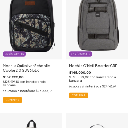
ENVÍO GRATIS
ENVÍO GRATIS
Mochila Quiksilver Schoolie
Mochila O'Neill Boarder GRE
Cooler 2.0 GLW6 BLK
$145.000,00
$139.999,00
$130.500,00
con
Transferencia
bancaria
$125.999,10
con
Transferencia
bancaria
6
cuotas sin interés de
$24.166,67
6
cuotas sin interés de
$23.333,17
COMPRAR
COMPRAR