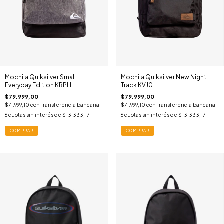
Mochila Quiksilver Small
Mochila Quiksilver New Night
Everyday Edition KRPH
Track KVJ0
$79.999,00
$79.999,00
$71.999,10
con
Transferencia bancaria
$71.999,10
con
Transferencia bancaria
6
cuotas sin interés de
$13.333,17
6
cuotas sin interés de
$13.333,17
COMPRAR
COMPRAR