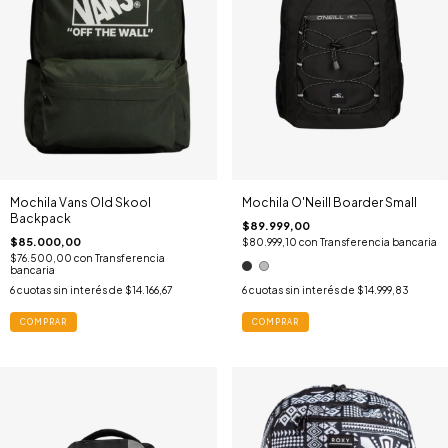
Mochila Vans Old Skool
Mochila O'Neill Boarder Small
Backpack
$89.999,00
$85.000,00
$80.999,10
con
Transferencia bancaria
$76.500,00
con
Transferencia
bancaria
6
cuotas sin interés de
$14.166,67
6
cuotas sin interés de
$14.999,83
COMPRAR
COMPRAR