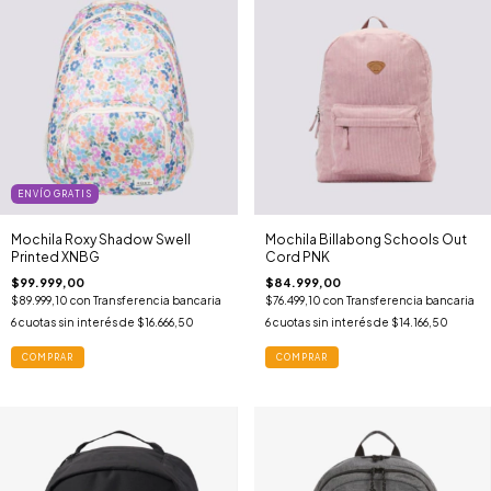
ENVÍO GRATIS
Mochila Roxy Shadow Swell
Mochila Billabong Schools Out
Printed XNBG
Cord PNK
$99.999,00
$84.999,00
$89.999,10
con
Transferencia bancaria
$76.499,10
con
Transferencia bancaria
6
cuotas sin interés de
$16.666,50
6
cuotas sin interés de
$14.166,50
COMPRAR
COMPRAR