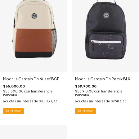
Mochila Captain Fin Nusef BGE
Mochila Captain Fin Remix BLK
$65.000,00
$59.900,00
$58.500,00
con
Transferencia
$53.910,00
con
Transferencia
bancaria
bancaria
6
cuotas sin interés de
$10.833,33
6
cuotas sin interés de
$9.983,33
COMPRAR
COMPRAR