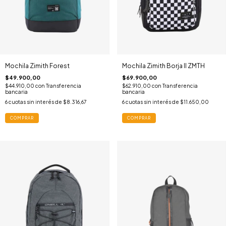
Mochila Zimith Forest
Mochila Zimith Borja II ZMTH
$49.900,00
$69.900,00
$44.910,00
con
Transferencia
$62.910,00
con
Transferencia
bancaria
bancaria
6
cuotas sin interés de
$8.316,67
6
cuotas sin interés de
$11.650,00
COMPRAR
COMPRAR