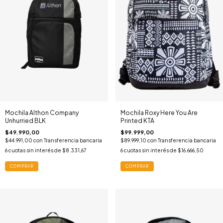
Mochila Althon Company
Mochila Roxy Here You Are
Unhurried BLK
Printed KTA
$49.990,00
$99.999,00
$44.991,00
con
Transferencia bancaria
$89.999,10
con
Transferencia bancaria
6
cuotas sin interés de
$8.331,67
6
cuotas sin interés de
$16.666,50
COMPRAR
COMPRAR