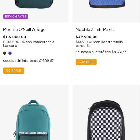
ENVÍO GRATIS
Mochila O'Neill Wedge
Mochila Zimith Maxic
$115.000,00
$49.900,00
$103.500,00
con
Transferencia
$44.910,00
con
Transferencia
bancaria
bancaria
6
cuotas sin interés de
$8.316,67
6
cuotas sin interés de
$19.166,67
COMPRAR
COMPRAR