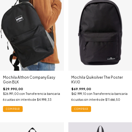
Mochila Althon Company Easy
Mochila Quiksilver The Poster
Goin BLK
KVJ0
$29.990,00
$69.999,00
$26.991,00
con
Transferencia bancaria
$62.999,10
con
Transferencia bancaria
6
cuotas sin interés de
$4.998,33
6
cuotas sin interés de
$11.666,50
COMPRAR
COMPRAR