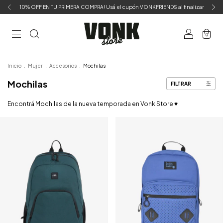
10% OFF EN TU PRIMERA COMPRA! Usá el cupón VONKFRIENDS al finalizar
0
Inicio
.
Mujer
.
Accesorios
.
Mochilas
Mochilas
FILTRAR
Encontrá Mochilas de la nueva temporada en Vonk Store ♥