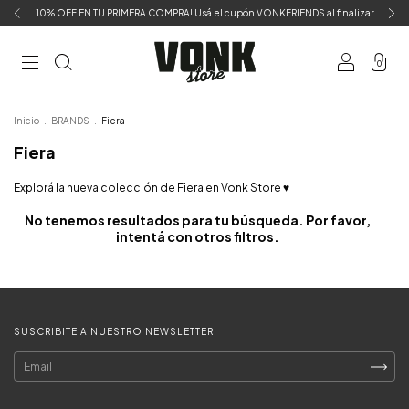
10% OFF EN TU PRIMERA COMPRA! Usá el cupón VONKFRIENDS al finalizar
0
Inicio
.
BRANDS
.
Fiera
Fiera
Explorá la nueva colección de Fiera en Vonk Store ♥
No tenemos resultados para tu búsqueda. Por favor,
intentá con otros filtros.
SUSCRIBITE A NUESTRO NEWSLETTER