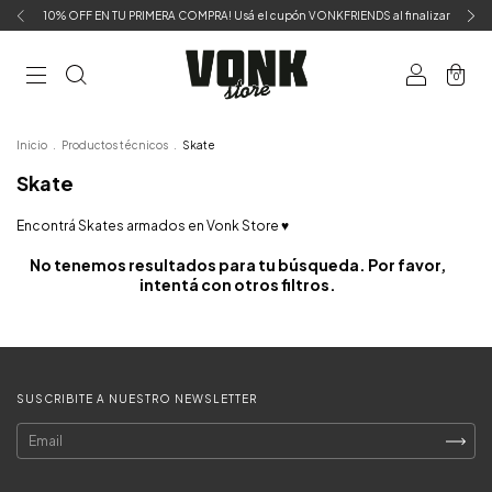
10% OFF EN TU PRIMERA COMPRA! Usá el cupón VONKFRIENDS al finalizar
0
Inicio
.
Productos técnicos
.
Skate
Skate
Encontrá Skates armados en Vonk Store ♥
No tenemos resultados para tu búsqueda. Por favor,
intentá con otros filtros.
SUSCRIBITE A NUESTRO NEWSLETTER