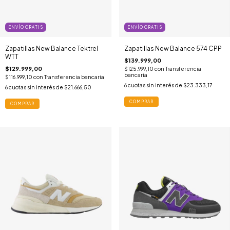
ENVÍO GRATIS
ENVÍO GRATIS
Zapatillas New Balance Tektrel
Zapatillas New Balance 574 CPP
WTT
$139.999,00
$129.999,00
$125.999,10
con
Transferencia
bancaria
$116.999,10
con
Transferencia bancaria
6
cuotas sin interés de
$23.333,17
6
cuotas sin interés de
$21.666,50
COMPRAR
COMPRAR