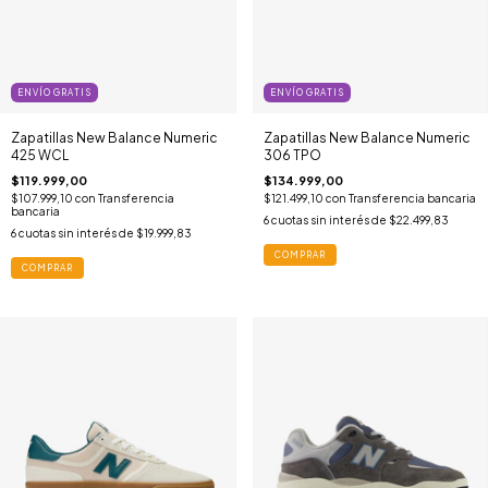
ENVÍO GRATIS
ENVÍO GRATIS
Zapatillas New Balance Numeric
Zapatillas New Balance Numeric
425 WCL
306 TPO
$119.999,00
$134.999,00
$107.999,10
con
Transferencia
$121.499,10
con
Transferencia bancaria
bancaria
6
cuotas sin interés de
$22.499,83
6
cuotas sin interés de
$19.999,83
COMPRAR
COMPRAR