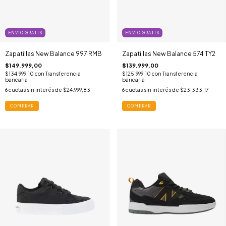
ENVÍO GRATIS
ENVÍO GRATIS
Zapatillas New Balance 997 RMB
Zapatillas New Balance 574 TY2
$149.999,00
$139.999,00
$134.999,10
con
Transferencia
$125.999,10
con
Transferencia
bancaria
bancaria
6
cuotas sin interés de
$24.999,83
6
cuotas sin interés de
$23.333,17
COMPRAR
COMPRAR