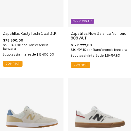
ENVÍO GRATIS
Zapatillas Rusty Toshi Coal BLK
Zapatillas New Balance Numeric
808 WUT
$75.600,00
$179.999,00
$68.040,00
con
Transferencia
bancaria
$161.999,10
con
Transferencia bancaria
6
cuotas sin interés de
$12.600,00
6
cuotas sin interés de
$29.999,83
COMPRAR
COMPRAR