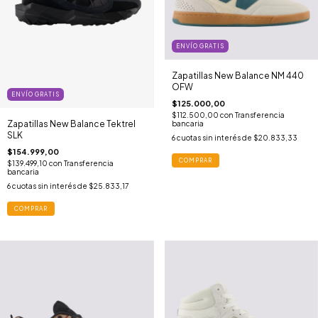
ENVÍO GRATIS
Zapatillas New Balance NM 440
OFW
ENVÍO GRATIS
$125.000,00
$112.500,00
con
Transferencia
Zapatillas New Balance Tektrel
bancaria
SLK
6
cuotas sin interés de
$20.833,33
$154.999,00
COMPRAR
$139.499,10
con
Transferencia
bancaria
6
cuotas sin interés de
$25.833,17
COMPRAR