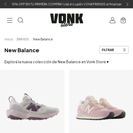
10% OFF EN TU PRIMERA COMPRA! Usá el cupón VONKFRIENDS al finalizar
0
Inicio
.
BRANDS
.
New Balance
New Balance
FILTRAR
Explorá la nueva colección de New Balance en Vonk Store ♥