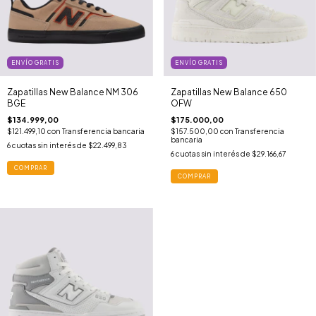
ENVÍO GRATIS
ENVÍO GRATIS
Zapatillas New Balance NM 306
Zapatillas New Balance 650
BGE
OFW
$134.999,00
$175.000,00
$121.499,10
con
Transferencia bancaria
$157.500,00
con
Transferencia
bancaria
6
cuotas sin interés de
$22.499,83
6
cuotas sin interés de
$29.166,67
COMPRAR
COMPRAR