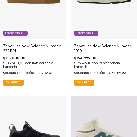
ENVÍO GRATIS
ENVÍO GRATIS
Zapatillas New Balance Numeric
Zapatillas New Balance Numeric
272 RPU
1010
$115.000,00
$194.999,00
$103.500,00
con
Transferencia
$175.499,10
con
Transferencia
bancaria
bancaria
6
cuotas sin interés de
$19.166,67
6
cuotas sin interés de
$32.499,83
COMPRAR
COMPRAR