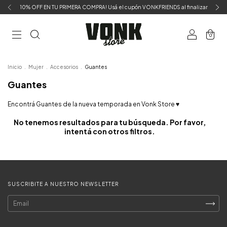
10% OFF EN TU PRIMERA COMPRA! Usá el cupón VONKFRIENDS al finalizar
0
Inicio
.
Mujer
.
Accesorios
.
Guantes
Guantes
Encontrá Guantes de la nueva temporada en Vonk Store ♥
No tenemos resultados para tu búsqueda. Por favor,
intentá con otros filtros.
SUSCRIBITE A NUESTRO NEWSLETTER