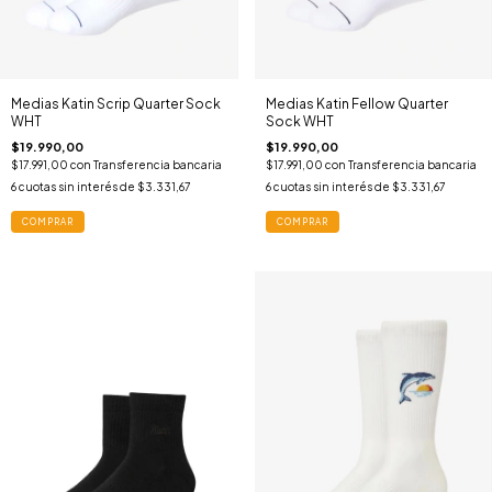
Medias Katin Scrip Quarter Sock
Medias Katin Fellow Quarter
WHT
Sock WHT
$19.990,00
$19.990,00
$17.991,00
con
Transferencia bancaria
$17.991,00
con
Transferencia bancaria
6
cuotas sin interés de
$3.331,67
6
cuotas sin interés de
$3.331,67
COMPRAR
COMPRAR