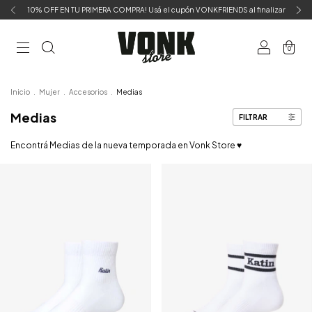
10% OFF EN TU PRIMERA COMPRA! Usá el cupón VONKFRIENDS al finalizar
0
Inicio
.
Mujer
.
Accesorios
.
Medias
Medias
FILTRAR
Encontrá Medias de la nueva temporada en Vonk Store ♥