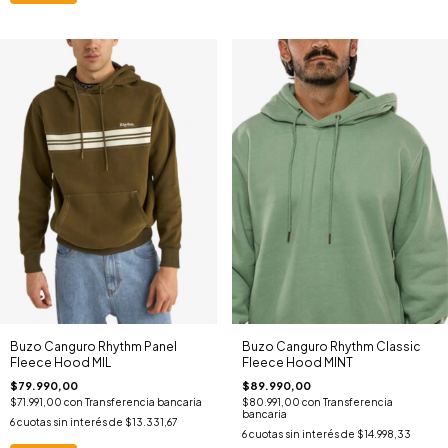
Buzo Canguro Rhythm Panel
Buzo Canguro Rhythm Classic
Fleece Hood MIL
Fleece Hood MINT
$79.990,00
$89.990,00
$71.991,00
con
Transferencia bancaria
$80.991,00
con
Transferencia
bancaria
6
cuotas sin interés de
$13.331,67
6
cuotas sin interés de
$14.998,33