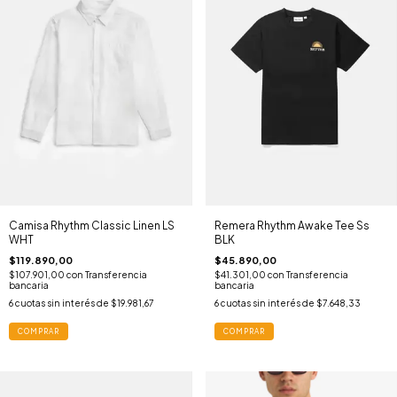
Camisa Rhythm Classic Linen LS
Remera Rhythm Awake Tee Ss
WHT
BLK
$119.890,00
$45.890,00
$107.901,00
con
Transferencia
$41.301,00
con
Transferencia
bancaria
bancaria
6
cuotas sin interés de
$19.981,67
6
cuotas sin interés de
$7.648,33
COMPRAR
COMPRAR