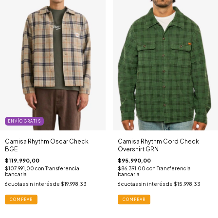
ENVÍO GRATIS
Camisa Rhythm Oscar Check
Camisa Rhythm Cord Check
BGE
Overshirt GRN
$119.990,00
$95.990,00
$107.991,00
con
Transferencia
$86.391,00
con
Transferencia
bancaria
bancaria
6
cuotas sin interés de
$19.998,33
6
cuotas sin interés de
$15.998,33
COMPRAR
COMPRAR