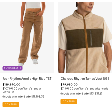
ENVÍO GRATIS
Jean Rhythm Amelia High Rise TST
Chaleco Rhythm Tamas Vest BGE
$119.990,00
$79.990,00
$107.991,00
con
Transferencia
$71.991,00
con
Transferencia bancaria
bancaria
6
cuotas sin interés de
$13.331,67
6
cuotas sin interés de
$19.998,33
COMPRAR
COMPRAR