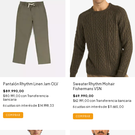
Pantalón Rhythm Linen Jam OLV
Sweater Rhythm Mohair
Fishermans VSN
$89.990,00
$69.990,00
$80.991,00
con
Transferencia
bancaria
$62.991,00
con
Transferencia bancaria
6
cuotas sin interés de
$14.998,33
6
cuotas sin interés de
$11.665,00
COMPRAR
COMPRAR