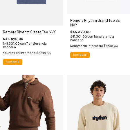
Remera Rhythm Brand Tee Ss
NVY
Remera Rhythm Siesta Tee NVY
$45.890,00
$41.301,00
con
Transferencia
$45.890,00
bancaria
$41.301,00
con
Transferencia
6
cuotas sin interés de
$7.648,33
bancaria
6
cuotas sin interés de
$7.648,33
COMPRAR
COMPRAR