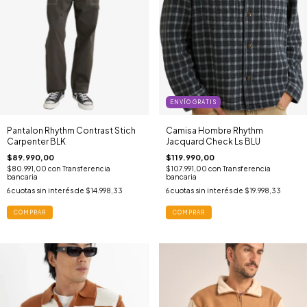
ENVÍO GRATIS
Pantalon Rhythm Contrast Stich
Camisa Hombre Rhythm
Carpenter BLK
Jacquard Check Ls BLU
$89.990,00
$119.990,00
$80.991,00
con
Transferencia
$107.991,00
con
Transferencia
bancaria
bancaria
6
cuotas sin interés de
$14.998,33
6
cuotas sin interés de
$19.998,33
COMPRAR
COMPRAR