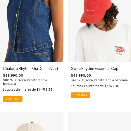
Chaleco Rhythm Gia Denim Vest
Gorra Rhythm Essential Cap
$89.990,00
$45.990,00
$80.991,00
con
Transferencia
$41.391,00
con
Transferencia bancaria
bancaria
6
cuotas sin interés de
$7.665,00
6
cuotas sin interés de
$14.998,33
COMPRAR
COMPRAR