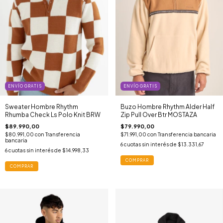
ENVÍO GRATIS
ENVÍO GRATIS
Sweater Hombre Rhythm
Buzo Hombre Rhythm Alder Half
Rhumba Check Ls Polo Knit BRW
Zip Pull Over Btr MOSTAZA
$89.990,00
$79.990,00
$80.991,00
con
Transferencia
$71.991,00
con
Transferencia bancaria
bancaria
6
cuotas sin interés de
$13.331,67
6
cuotas sin interés de
$14.998,33
COMPRAR
COMPRAR