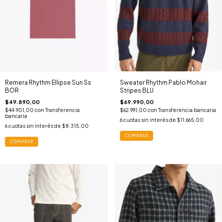
Remera Rhythm Ellipse Sun Ss
Sweater Rhythm Pablo Mohair
BOR
Stripes BLU
$49.890,00
$69.990,00
$44.901,00
con
Transferencia
$62.991,00
con
Transferencia bancaria
bancaria
6
cuotas sin interés de
$11.665,00
6
cuotas sin interés de
$8.315,00
COMPRAR
COMPRAR