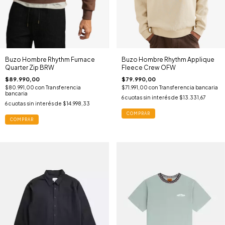
Buzo Hombre Rhythm Furnace
Buzo Hombre Rhythm Applique
Quarter Zip BRW
Fleece Crew OFW
$89.990,00
$79.990,00
$80.991,00
con
Transferencia
$71.991,00
con
Transferencia bancaria
bancaria
6
cuotas sin interés de
$13.331,67
6
cuotas sin interés de
$14.998,33
COMPRAR
COMPRAR