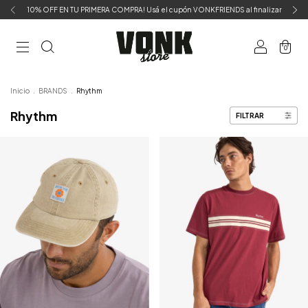
10% OFF EN TU PRIMERA COMPRA! Usá el cupón VONKFRIENDS al finalizar
0
Inicio
.
BRANDS
.
Rhythm
Rhythm
FILTRAR