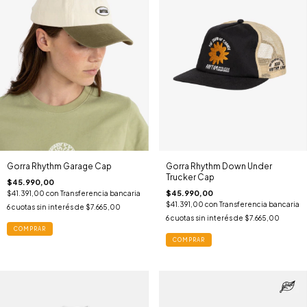
Gorra Rhythm Garage Cap
Gorra Rhythm Down Under
Trucker Cap
$45.990,00
$45.990,00
$41.391,00
con
Transferencia bancaria
$41.391,00
con
Transferencia bancaria
6
cuotas sin interés de
$7.665,00
6
cuotas sin interés de
$7.665,00
COMPRAR
COMPRAR