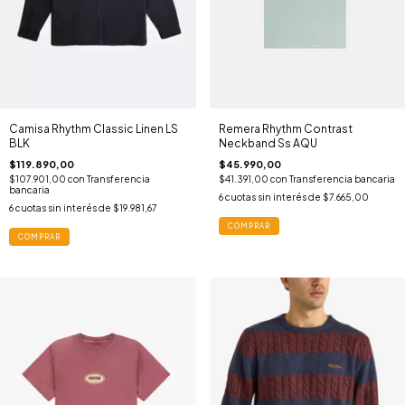
Camisa Rhythm Classic Linen LS
Remera Rhythm Contrast
BLK
Neckband Ss AQU
$119.890,00
$45.990,00
$107.901,00
con
Transferencia
$41.391,00
con
Transferencia bancaria
bancaria
6
cuotas sin interés de
$7.665,00
6
cuotas sin interés de
$19.981,67
COMPRAR
COMPRAR