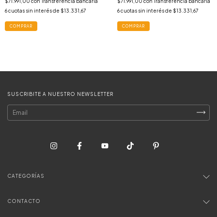
$71.991,00
con
Transferencia bancaria
$71.991,00
con
Transferencia bancaria
6
cuotas sin interés de
$13.331,67
6
cuotas sin interés de
$13.331,67
COMPRAR
COMPRAR
SUSCRIBITE A NUESTRO NEWSLETTER
CATEGORÍAS
CONTACTO