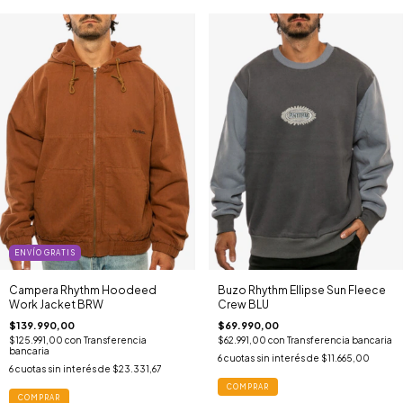
ENVÍO GRATIS
Campera Rhythm Hoodeed
Buzo Rhythm Ellipse Sun Fleece
Work Jacket BRW
Crew BLU
$139.990,00
$69.990,00
$125.991,00
con
Transferencia
$62.991,00
con
Transferencia bancaria
bancaria
6
cuotas sin interés de
$11.665,00
6
cuotas sin interés de
$23.331,67
COMPRAR
COMPRAR