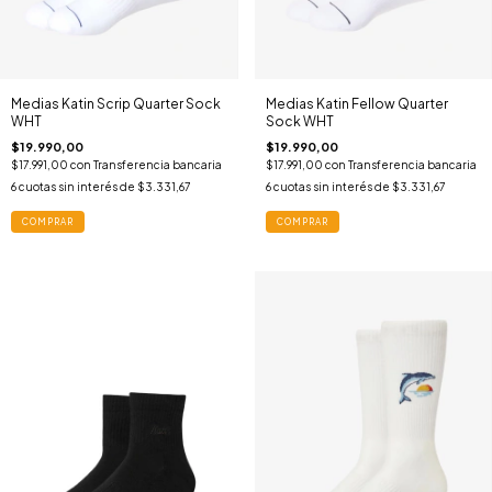
Medias Katin Scrip Quarter Sock
Medias Katin Fellow Quarter
WHT
Sock WHT
$19.990,00
$19.990,00
$17.991,00
con
Transferencia bancaria
$17.991,00
con
Transferencia bancaria
6
cuotas sin interés de
$3.331,67
6
cuotas sin interés de
$3.331,67
COMPRAR
COMPRAR