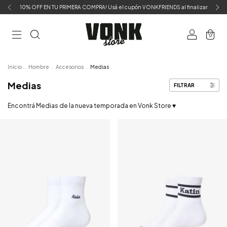
10% OFF EN TU PRIMERA COMPRA! Usá el cupón VONKFRIENDS al finalizar
0
Inicio
.
Hombre
.
Accesorios
.
Medias
Medias
FILTRAR
Encontrá Medias de la nueva temporada en Vonk Store ♥