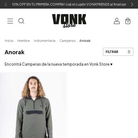
10% OFF EN TU PRIMERA COMPRA! Usá el cupón VONKFRIENDS al finalizar
0
Inicio
.
Hombre
.
Indumentaria
.
Camperas
.
Anorak
Anorak
FILTRAR
Encontrá Camperas de la nueva temporada en Vonk Store ♥