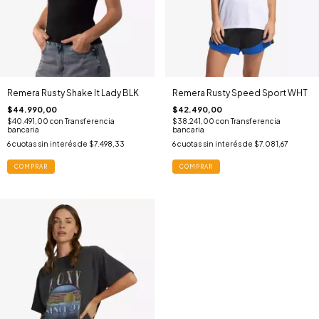
Remera Rusty Shake It Lady BLK
Remera Rusty Speed Sport WHT
$44.990,00
$42.490,00
$40.491,00
con
Transferencia
$38.241,00
con
Transferencia
bancaria
bancaria
6
cuotas sin interés de
$7.498,33
6
cuotas sin interés de
$7.081,67
COMPRAR
COMPRAR