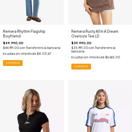
Remera Rhythm Flagship
Remera Rusty All In A Dream
Boyfriend
Oversize Tee LD
$49.990,00
$39.990,00
$44.991,00
con
Transferencia bancaria
$35.991,00
con
Transferencia
bancaria
6
cuotas sin interés de
$8.331,67
6
cuotas sin interés de
$6.665,00
COMPRAR
COMPRAR