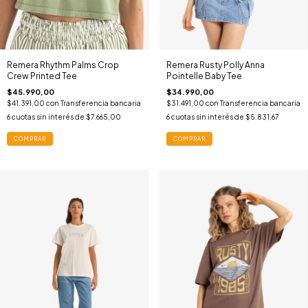
Remera Rhythm Palms Crop
Remera Rusty Polly Anna
Crew Printed Tee
Pointelle Baby Tee
$45.990,00
$34.990,00
$41.391,00
con
Transferencia bancaria
$31.491,00
con
Transferencia bancaria
6
cuotas sin interés de
$7.665,00
6
cuotas sin interés de
$5.831,67
COMPRAR
COMPRAR