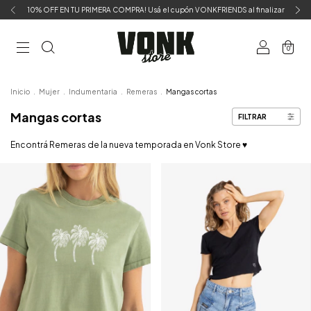
10% OFF EN TU PRIMERA COMPRA! Usá el cupón VONKFRIENDS al finalizar
0
Inicio
.
Mujer
.
Indumentaria
.
Remeras
.
Mangas cortas
Mangas cortas
FILTRAR
Encontrá Remeras de la nueva temporada en Vonk Store ♥