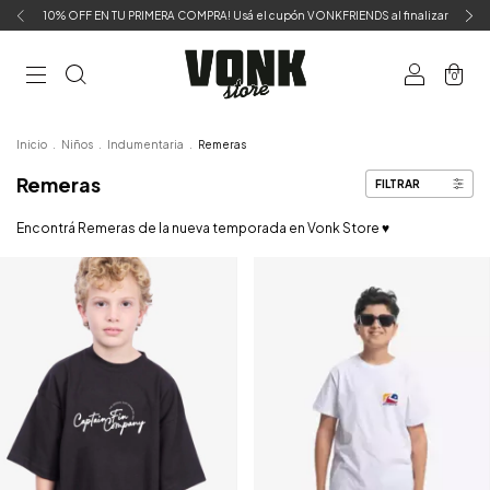
10% OFF EN TU PRIMERA COMPRA! Usá el cupón VONKFRIENDS al finalizar
0
Inicio
.
Niños
.
Indumentaria
.
Remeras
Remeras
FILTRAR
Encontrá Remeras de la nueva temporada en Vonk Store ♥