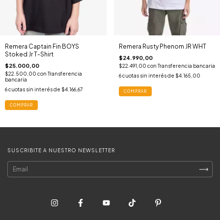
Remera Captain Fin BOYS
Remera Rusty Phenom JR WHT
Stoked Jr T-Shirt
$24.990,00
$25.000,00
$22.491,00
con
Transferencia bancaria
$22.500,00
con
Transferencia
6
cuotas sin interés de
$4.165,00
bancaria
6
cuotas sin interés de
$4.166,67
COMPRAR
COMPRAR
SUSCRIBITE A NUESTRO NEWSLETTER