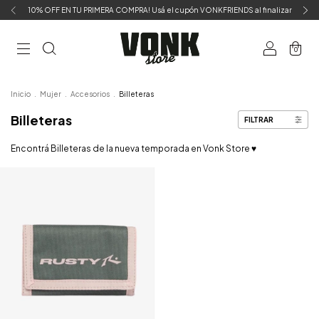
10% OFF EN TU PRIMERA COMPRA! Usá el cupón VONKFRIENDS al finalizar
0
Inicio
.
Mujer
.
Accesorios
.
Billeteras
Billeteras
FILTRAR
Encontrá Billeteras de la nueva temporada en Vonk Store ♥